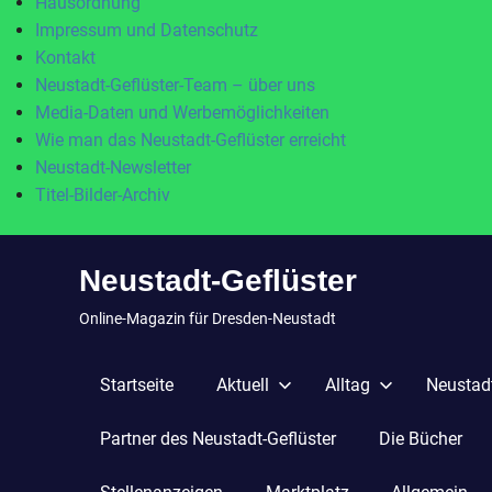
Hausordnung
Impressum und Datenschutz
Kontakt
Neustadt-Geflüster-Team – über uns
Media-Daten und Werbemöglichkeiten
Wie man das Neustadt-Geflüster erreicht
Neustadt-Newsletter
Titel-Bilder-Archiv
Zum
Neustadt-Geflüster
Inhalt
springen
Online-Magazin für Dresden-Neustadt
Startseite
Aktuell
Alltag
Neustadt
Partner des Neustadt-Geflüster
Die Bücher