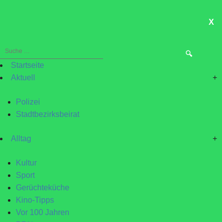
X
ME
Suche
nach:
Startseite
Aktuell
+
Polizei
Stadtbezirksbeirat
Alltag
+
Kultur
Sport
Gerüchteküche
Kino-Tipps
Vor 100 Jahren