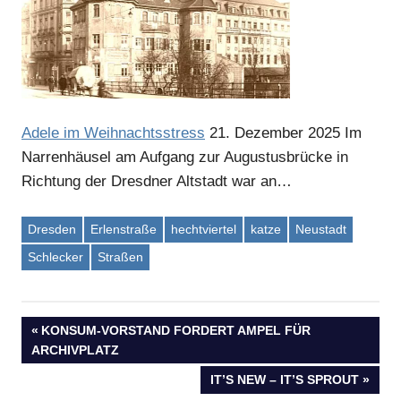
Adele im Weihnachtsstress
21. Dezember 2025
Im
Narrenhäusel am Aufgang zur Augustusbrücke in
Richtung der Dresdner Altstadt war an…
Dresden
Erlenstraße
hechtviertel
katze
Neustadt
Schlecker
Straßen
VORHERIGER
KONSUM-VORSTAND FORDERT AMPEL FÜR
Beitragsnavigation
ARCHIVPLATZ
BEITRAG:
NÄCHSTER
IT’S NEW – IT’S SPROUT
BEITRAG: