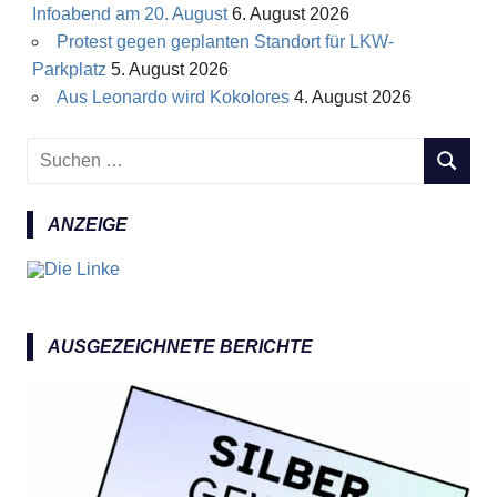
Infoabend am 20. August
6. August 2026
Protest gegen geplanten Standort für LKW-
Parkplatz
5. August 2026
Aus Leonardo wird Kokolores
4. August 2026
S
S
u
U
c
C
ANZEIGE
h
H
e
E
n
N
n
a
AUSGEZEICHNETE BERICHTE
c
h
: