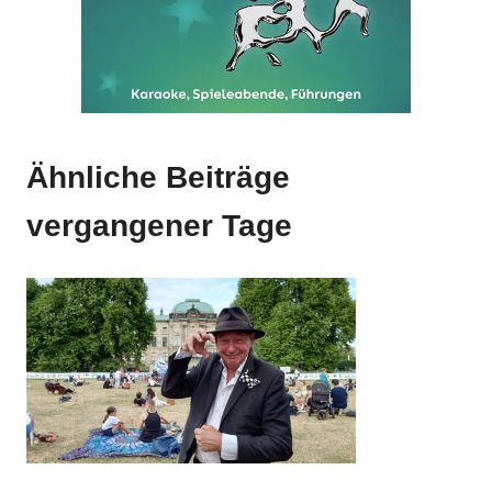
Anzeige
Ähnliche Beiträge
vergangener Tage
Anzeige
Anzeige
Anzeige
Anzeige