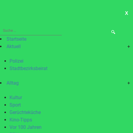
X
ME
Suche
nach:
Startseite
Aktuell
+
Polizei
Stadtbezirksbeirat
Alltag
+
Kultur
Sport
Gerüchteküche
Kino-Tipps
Vor 100 Jahren