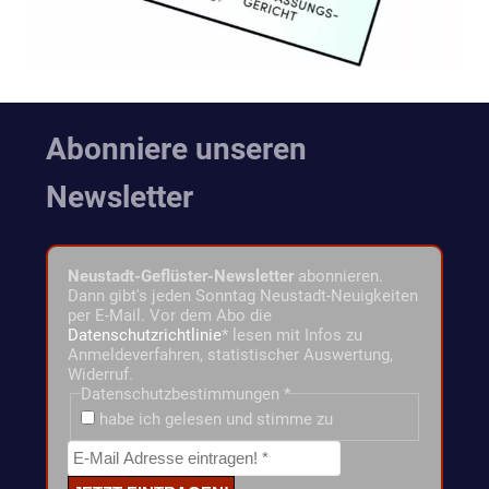
Abonniere unseren
Newsletter
Neustadt-Geflüster-Newsletter
abonnieren.
Dann gibt's jeden Sonntag Neustadt-Neuigkeiten
per E-Mail. Vor dem Abo die
Datenschutzrichtlinie
* lesen mit Infos zu
Anmeldeverfahren, statistischer Auswertung,
Widerruf.
Datenschutzbestimmungen
*
habe ich gelesen und stimme zu