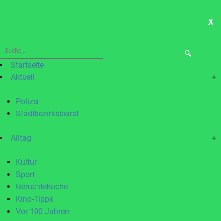
X
ME
Suche
nach:
Startseite
Aktuell
+
Polizei
Stadtbezirksbeirat
Alltag
+
Kultur
Sport
Gerüchteküche
Kino-Tipps
Vor 100 Jahren