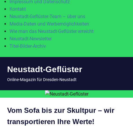
Impressum und Datenschutz
Kontakt
Neustadt-Geflüster-Team – über uns
Media-Daten und Werbemöglichkeiten
Wie man das Neustadt-Geflüster erreicht
Neustadt-Newsletter
Titel-Bilder-Archiv
Zum
Neustadt-Geflüster
Inhalt
springen
MENÜ
Online-Magazin für Dresden-Neustadt
Vom Sofa bis zur Skultpur – wir
transportieren Ihre Werte!