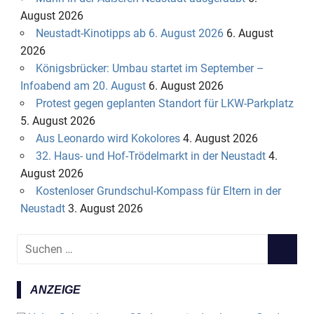
August 2026
Neustadt-Kinotipps ab 6. August 2026
6. August
2026
Königsbrücker: Umbau startet im September –
Infoabend am 20. August
6. August 2026
Protest gegen geplanten Standort für LKW-Parkplatz
5. August 2026
Aus Leonardo wird Kokolores
4. August 2026
32. Haus- und Hof-Trödelmarkt in der Neustadt
4.
August 2026
Kostenloser Grundschul-Kompass für Eltern in der
Neustadt
3. August 2026
S
S
u
U
c
C
ANZEIGE
h
H
e