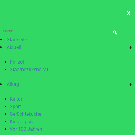
X
ME
Suche
nach:
Startseite
Aktuell
+
Polizei
Stadtbezirksbeirat
Alltag
+
Kultur
Sport
Gerüchteküche
Kino-Tipps
Vor 100 Jahren