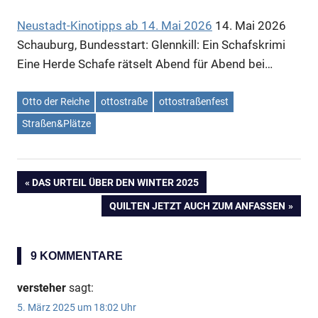
Neustadt-Kinotipps ab 14. Mai 2026
14. Mai 2026
Schauburg, Bundesstart: Glennkill: Ein Schafskrimi
Eine Herde Schafe rätselt Abend für Abend bei…
Otto der Reiche
ottostraße
ottostraßenfest
Straßen&Plätze
VORHERIGER
DAS URTEIL ÜBER DEN WINTER 2025
Beitragsnavigation
BEITRAG:
NÄCHSTER
QUILTEN JETZT AUCH ZUM ANFASSEN
BEITRAG:
9 KOMMENTARE
versteher
sagt:
5. März 2025 um 18:02 Uhr