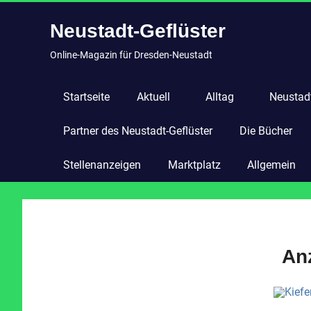
Zum
Neustadt-Geflüster
Inhalt
springen
Online-Magazin für Dresden-Neustadt
Startseite
Aktuell
Alltag
Neustadt
Partner des Neustadt-Geflüster
Die Bücher
Stellenanzeigen
Marktplatz
Allgemein
An