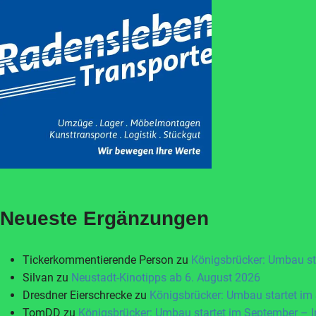
Neueste Ergänzungen
Tickerkommentierende Person
zu
Königsbrücker: Umbau st
Silvan
zu
Neustadt-Kinotipps ab 6. August 2026
Dresdner Eierschrecke
zu
Königsbrücker: Umbau startet im
TomDD
zu
Königsbrücker: Umbau startet im September – 