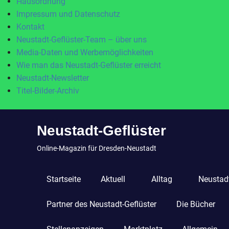
Hausordnung
Impressum und Datenschutz
Kontakt
Neustadt-Geflüster-Team – über uns
Media-Daten und Werbemöglichkeiten
Wie man das Neustadt-Geflüster erreicht
Neustadt-Newsletter
Titel-Bilder-Archiv
Zum
Neustadt-Geflüster
Inhalt
springen
Online-Magazin für Dresden-Neustadt
Startseite
Aktuell
Alltag
Neustadt
Partner des Neustadt-Geflüster
Die Bücher