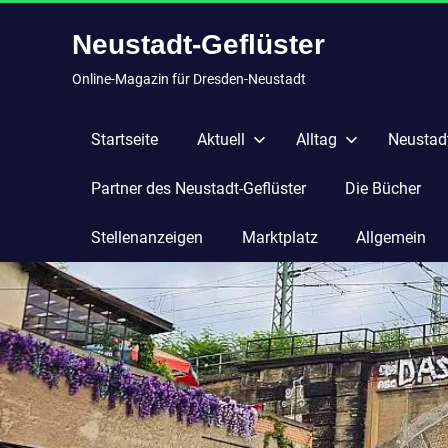
Zum
Neustadt-Geflüster
Inhalt
springen
Online-Magazin für Dresden-Neustadt
Startseite
Aktuell
Alltag
Neustadt
Partner des Neustadt-Geflüster
Die Bücher
Stellenanzeigen
Marktplatz
Allgemein