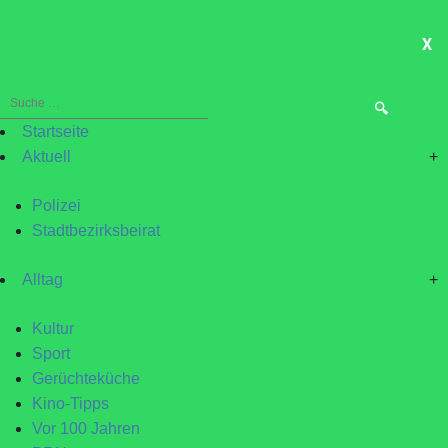
X
ME
Suche
nach:
Startseite
Aktuell
+
Polizei
Stadtbezirksbeirat
Alltag
+
Kultur
Sport
Gerüchteküche
Kino-Tipps
Vor 100 Jahren