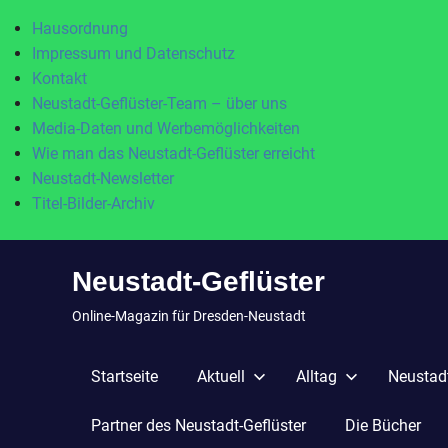
Hausordnung
Impressum und Datenschutz
Kontakt
Neustadt-Geflüster-Team – über uns
Media-Daten und Werbemöglichkeiten
Wie man das Neustadt-Geflüster erreicht
Neustadt-Newsletter
Titel-Bilder-Archiv
Zum
Neustadt-Geflüster
Inhalt
springen
Online-Magazin für Dresden-Neustadt
Startseite
Aktuell
Alltag
Neustadt
Partner des Neustadt-Geflüster
Die Bücher