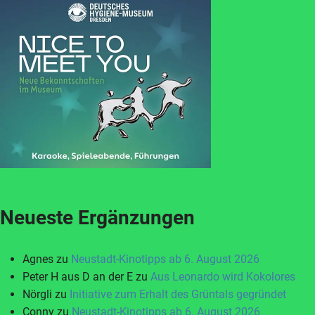
Neueste Ergänzungen
Agnes
zu
Neustadt-Kinotipps ab 6. August 2026
Peter H aus D an der E
zu
Aus Leonardo wird Kokolores
Nörgli
zu
Initiative zum Erhalt des Grüntals gegründet
Conny
zu
Neustadt-Kinotipps ab 6. August 2026