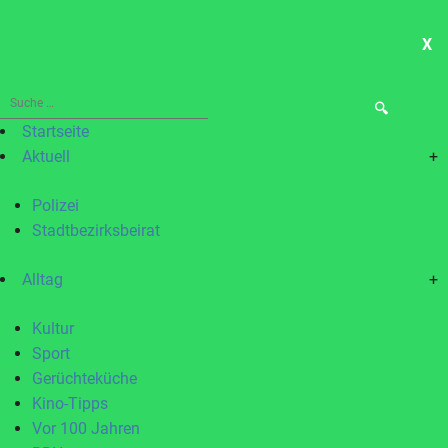
X
ME
Suche
nach:
Startseite
Aktuell
+
Polizei
Stadtbezirksbeirat
Alltag
+
Kultur
Sport
Gerüchteküche
Kino-Tipps
Vor 100 Jahren