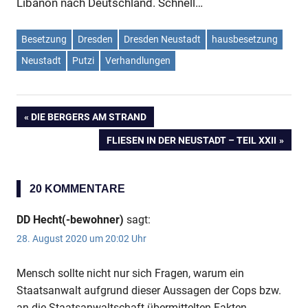
Libanon nach Deutschland. Schnell…
Besetzung
Dresden
Dresden Neustadt
hausbesetzung
Neustadt
Putzi
Verhandlungen
VORHERIGER
DIE BERGERS AM STRAND
Beitragsnavigation
BEITRAG:
NÄCHSTER
FLIESEN IN DER NEUSTADT – TEIL XXII
BEITRAG:
20 KOMMENTARE
DD Hecht(-bewohner)
sagt:
28. August 2020 um 20:02 Uhr
Mensch sollte nicht nur sich Fragen, warum ein
Staatsanwalt aufgrund dieser Aussagen der Cops bzw.
an die Staatsanwaltschaft übermittelten Fakten,