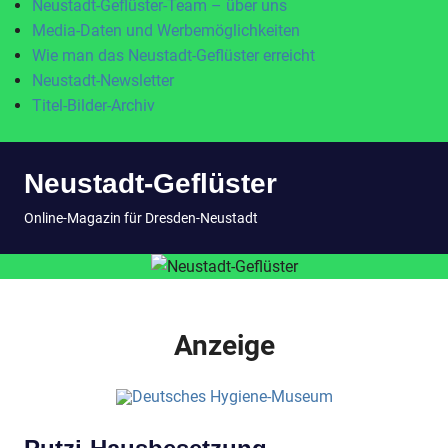
Neustadt-Geflüster-Team – über uns
Media-Daten und Werbemöglichkeiten
Wie man das Neustadt-Geflüster erreicht
Neustadt-Newsletter
Titel-Bilder-Archiv
Zum
Neustadt-Geflüster
Inhalt
springen
MENÜ
Online-Magazin für Dresden-Neustadt
Anzeige