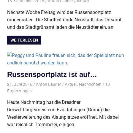
15. September 2018
Anton Launer
Aktuell
Nächste Woche Freitag wird der Russensportplatz
umgegraben. Die Stadtteilrunde Neustadt, das Ortsamt
und das Stadtgrünamt laden die Neustädter ein, an
WEITERLESEN
Russensportplatz ist auf…
21. Juni 2016
Anton Launer
Aktuell
,
Nachrichten
/ 10
Ergänzungen
Heute Nachmittag hat die Dresdner
Umweltbürgermeisterin Eva Jähnigen (Grüne) die
Westerweiterung des Alaunplatzes eröffnet. Mit dabei
war reichlich Trommelei, einigen