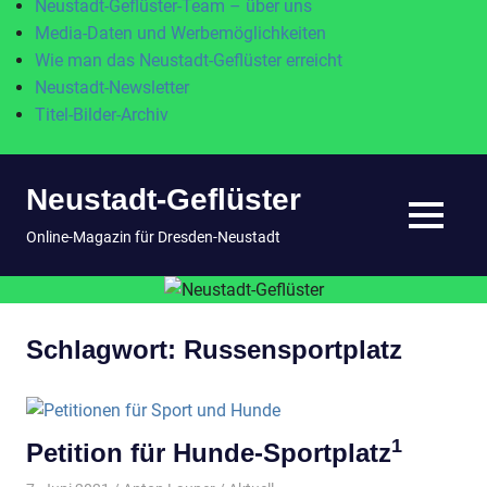
Neustadt-Geflüster-Team – über uns
Media-Daten und Werbemöglichkeiten
Wie man das Neustadt-Geflüster erreicht
Neustadt-Newsletter
Titel-Bilder-Archiv
Zum
Neustadt-Geflüster
Inhalt
springen
MENÜ
Online-Magazin für Dresden-Neustadt
Schlagwort:
Russensportplatz
1
Petition für Hunde-Sportplatz