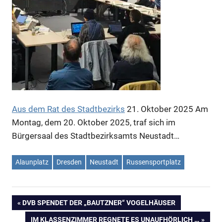
Anzeige
Anzeige
Aus dem Rat des Stadtbezirks
21. Oktober 2025
Am
Montag, dem 20. Oktober 2025, traf sich im
Anzeige
Bürgersaal des Stadtbezirksamts Neustadt…
Alaunplatz
Dresden
Neustadt
Russensportplatz
VORHERIGER
DVB SPENDET DER „BAUTZNER“ VOGELHÄUSER
Beitragsnavigation
BEITRAG:
NÄCHSTER
IM KLASSENZIMMER REGNETE ES UNAUFHÖRLICH …