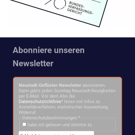
Abonniere unseren
Newsletter
Neustadt-Geflüster-Newsletter
abonnieren.
Dann gibt's jeden Sonntag Neustadt-Neuigkeiten
per E-Mail. Vor dem Abo die
Datenschutzrichtlinie
* lesen mit Infos zu
Anmeldeverfahren, statistischer Auswertung,
Widerruf.
Datenschutzbestimmungen
*
habe ich gelesen und stimme zu