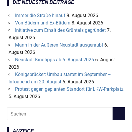
DIE NEUESTEN BEITRÄGE
Immer die Straße hinauf
9. August 2026
Von Bädern und Ex-Bädern
8. August 2026
Initiative zum Erhalt des Grüntals gegründet
7.
August 2026
Mann in der Äußeren Neustadt ausgeraubt
6.
August 2026
Neustadt-Kinotipps ab 6. August 2026
6. August
2026
Königsbrücker: Umbau startet im September –
Infoabend am 20. August
6. August 2026
Protest gegen geplanten Standort für LKW-Parkplatz
5. August 2026
S
S
u
U
c
C
ANZEIGE