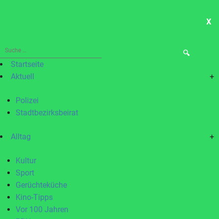
X
ME
Suche
nach:
Startseite
Aktuell
+
Polizei
Stadtbezirksbeirat
Alltag
+
Kultur
Sport
Gerüchteküche
Kino-Tipps
Vor 100 Jahren