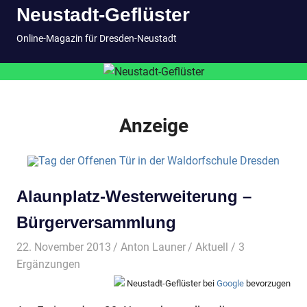
Neustadt-Geflüster
Inhalt
springen
MENÜ
Online-Magazin für Dresden-Neustadt
Anzeige
Alaunplatz-Westerweiterung –
Bürgerversammlung
22. November 2013
Anton Launer
Aktuell
/ 3
Ergänzungen
Neustadt-Geflüster bei
Google
bevorzugen