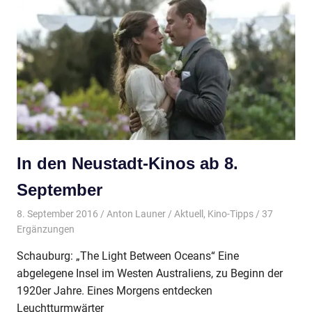
In den Neustadt-Kinos ab 8.
September
8. September 2016
Anton Launer
Aktuell
,
Kino-Tipps
/ 37
Ergänzungen
Schauburg: „The Light Between Oceans“ Eine
abgelegene Insel im Westen Australiens, zu Beginn der
1920er Jahre. Eines Morgens entdecken
Leuchtturmwärter