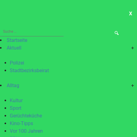
X
ME
Suche
nach:
Startseite
Aktuell
+
Polizei
Stadtbezirksbeirat
Alltag
+
Kultur
Sport
Gerüchteküche
Kino-Tipps
Vor 100 Jahren