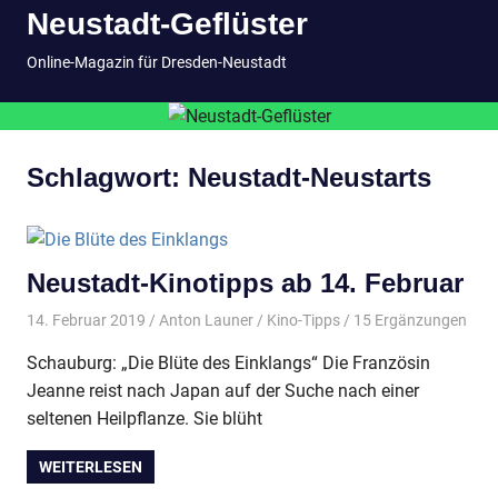
Neustadt-Geflüster
Inhalt
springen
MENÜ
Online-Magazin für Dresden-Neustadt
Schlagwort:
Neustadt-Neustarts
Neustadt-Kinotipps ab 14. Februar
14. Februar 2019
Anton Launer
Kino-Tipps
/ 15 Ergänzungen
Schauburg: „Die Blüte des Einklangs“ Die Französin
Jeanne reist nach Japan auf der Suche nach einer
seltenen Heilpflanze. Sie blüht
WEITERLESEN