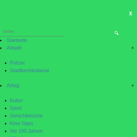
X
ME
Suche
nach:
Startseite
Aktuell
+
Polizei
Stadtbezirksbeirat
Alltag
+
Kultur
Sport
Gerüchteküche
Kino-Tipps
Vor 100 Jahren