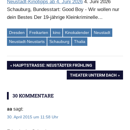
Neustadt-Kinotipps ab 4. Juni 2026
4. Juni 2026
Schauburg, Bundesstart: Good Boy - Wir wollen nur
dein Bestes Der 19-jährige Kleinkriminelle…
Dresden
Freikarten
kino
Kinokalender
Neustadt
Neustadt-Neustarts
Schauburg
Thalia
VORHERIGER
HAUPTSTRASSE: NEUSTÄDTER FRÜHLING
Beitragsnavigation
BEITRAG:
NÄCHSTER
THEATER UNTERM DACH
BEITRAG:
30 KOMMENTARE
aa
sagt:
30. April 2015 um 11:58 Uhr