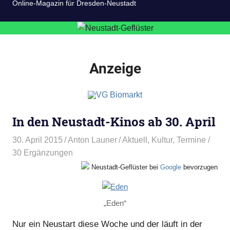
Online-Magazin für Dresden-Neustadt
Anzeige
In den Neustadt-Kinos ab 30. April
30. April 2015
Anton Launer
Aktuell
,
Kultur
,
Termine
/
30 Ergänzungen
Neustadt-Geflüster bei
Google
bevorzugen
„Eden“
Nur ein Neustart diese Woche und der läuft in der