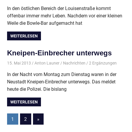
In den östlichen Bereich der Louisenstraße kommt
offenbar immer mehr Leben. Nachdem vor einer kleinen
Weile die Bowle-Bar aufgemacht hat
WEITERLESEN
Kneipen-Einbrecher unterwegs
15. Mai 2013
Anton Launer
Nachrichten
/ 2 Ergänzungen
In der Nacht vom Montag zum Dienstag waren in der
Neustadt Kneipen-Einbrecher unterwegs. Das meldet
heute die Polizei. Die bislang
WEITERLESEN
1
2
Nächste
»
Seitennummerierung
Beiträge