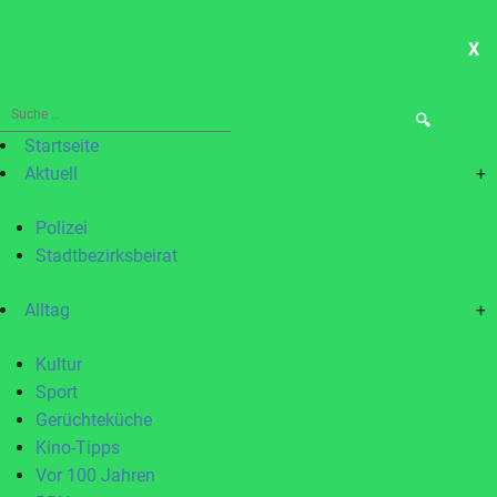
X
ME
Suche
nach:
Startseite
Aktuell
+
Polizei
Stadtbezirksbeirat
Alltag
+
Kultur
Sport
Gerüchteküche
Kino-Tipps
Vor 100 Jahren