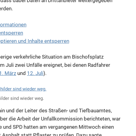
e, dass dabei Daten an Drittanbieter weitergegeben
rden.
formationen
 entsperren
eptieren und Inhalte entsperren
ierige verkehrliche Situation am Bischofsplatz
m Juli zwei Unfälle ereignet, bei denen Radfahrer
1. März
und
12. Juli
).
lder sind wieder weg.
n und der Leiter des Straßen- und Tiefbauamtes,
er die Arbeit der Unfallkommission berichteten, war
e und SPD hatten am vergangenen Mittwoch einen
 Asphalt statt Pflaster zu prüfen. Dazu sagte