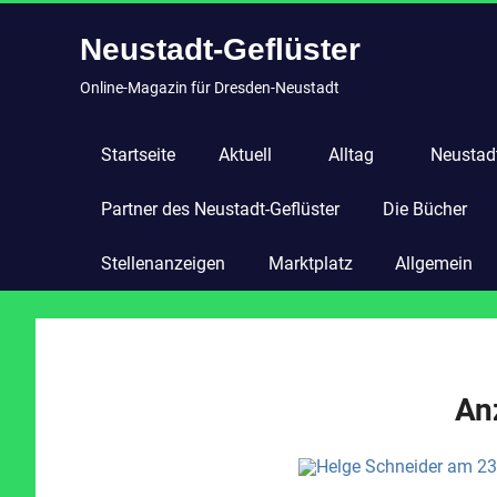
Zum
Neustadt-Geflüster
Inhalt
springen
Online-Magazin für Dresden-Neustadt
Startseite
Aktuell
Alltag
Neustadt
Partner des Neustadt-Geflüster
Die Bücher
Stellenanzeigen
Marktplatz
Allgemein
An