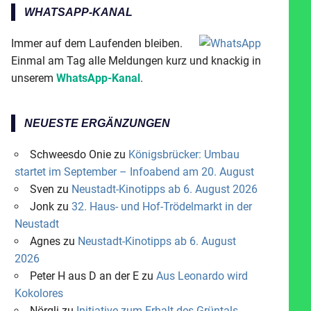
WHATSAPP-KANAL
Immer auf dem Laufenden bleiben.
Einmal am Tag alle Meldungen kurz und knackig in
unserem
WhatsApp-Kanal
.
NEUESTE ERGÄNZUNGEN
Schweesdo Onie
zu
Königsbrücker: Umbau
startet im September – Infoabend am 20. August
Sven
zu
Neustadt-Kinotipps ab 6. August 2026
Jonk
zu
32. Haus- und Hof-Trödelmarkt in der
Neustadt
Agnes
zu
Neustadt-Kinotipps ab 6. August
2026
Peter H aus D an der E
zu
Aus Leonardo wird
Kokolores
Nörgli
zu
Initiative zum Erhalt des Grüntals