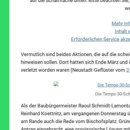
auf die Schaltfläche unten. Bitte beachten Si
we
Mehr In
Inhalt
Erforderlichen Service akz
Vermutlich sind beides Aktionen, die auf die schw
hinweisen sollen. Dort hatten sich Ende März und i
verletzt worden waren (Neustadt-Geflüster vom
3
Die Tempo-30-Schi
Als der Baubürgermeister Raoul Schmidt-Lamontai
Reinhard Koettnitz, am vergangenen Donnerstag üb
am Rande auch die Rede vom Bischofsplatz. Grün
Antrag eingebracht, eine provisorische Lösung mit