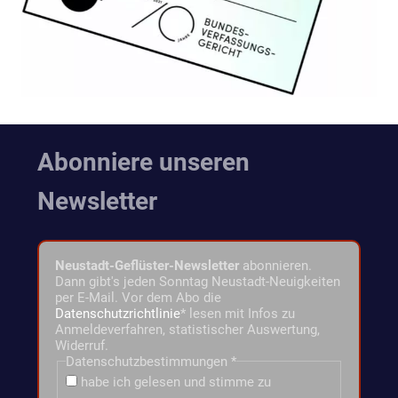
Abonniere unseren
Newsletter
Neustadt-Geflüster-Newsletter
abonnieren.
Dann gibt's jeden Sonntag Neustadt-Neuigkeiten
per E-Mail. Vor dem Abo die
Datenschutzrichtlinie
* lesen mit Infos zu
Anmeldeverfahren, statistischer Auswertung,
Widerruf.
Datenschutzbestimmungen
*
habe ich gelesen und stimme zu