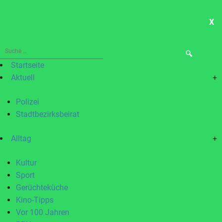
X
ME
Suche
nach:
Startseite
Aktuell
+
Polizei
Stadtbezirksbeirat
Alltag
+
Kultur
Sport
Gerüchteküche
Kino-Tipps
Vor 100 Jahren