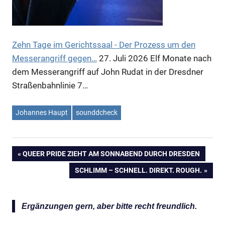
Zehn Tage im Gerichtssaal - Der Prozess um den
Messerangriff gegen…
27. Juli 2026
Elf Monate nach
dem Messerangriff auf John Rudat in der Dresdner
Straßenbahnlinie 7…
Johannes Haupt
sounddcheck
VORHERIGER
QUEER PRIDE ZIEHT AM SONNABEND DURCH DRESDEN
Beitragsnavigation
BEITRAG:
NÄCHSTER
SCHLIMM – SCHNELL. DIREKT. ROUGH.
BEITRAG:
Ergänzungen gern, aber bitte recht freundlich.