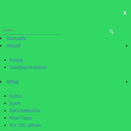
X
ME
Suche
nach:
Startseite
Aktuell
+
Polizei
Stadtbezirksbeirat
Alltag
+
Kultur
Sport
Gerüchteküche
Kino-Tipps
Vor 100 Jahren