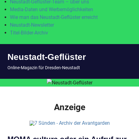
Neustadt-Geflüster-Team – über uns
Media-Daten und Werbemöglichkeiten
Wie man das Neustadt-Geflüster erreicht
Neustadt-Newsletter
Titel-Bilder-Archiv
Zum
Neustadt-Geflüster
Inhalt
springen
MENÜ
Online-Magazin für Dresden-Neustadt
Anzeige