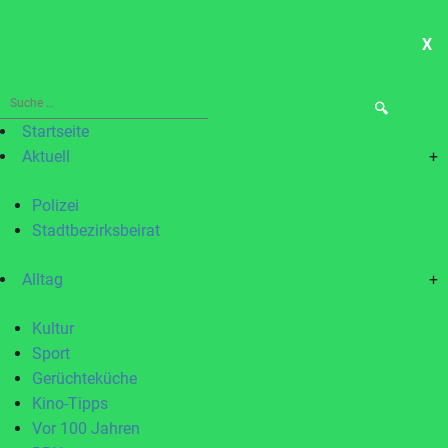
X
ME
Suche
nach:
Startseite
Aktuell
+
Polizei
Stadtbezirksbeirat
Alltag
+
Kultur
Sport
Gerüchteküche
Kino-Tipps
Vor 100 Jahren