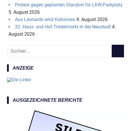
Protest gegen geplanten Standort für LKW-Parkplatz
5. August 2026
Aus Leonardo wird Kokolores
4. August 2026
32. Haus- und Hof-Trödelmarkt in der Neustadt
4.
August 2026
S
S
u
U
c
C
ANZEIGE
h
H
e
E
n
N
n
a
AUSGEZEICHNETE BERICHTE
c
h
: