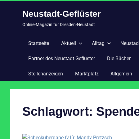
Zum
Neustadt-Geflüster
Inhalt
springen
Online-Magazin für Dresden-Neustadt
Startseite
Aktuell
Alltag
Neustadt
Partner des Neustadt-Geflüster
Die Bücher
Stellenanzeigen
Marktplatz
Allgemein
Schlagwort:
Spend