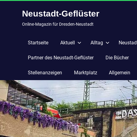
Zum
Neustadt-Geflüster
Inhalt
springen
Online-Magazin für Dresden-Neustadt
Startseite
Aktuell
Alltag
Neustadt
Partner des Neustadt-Geflüster
Die Bücher
Stellenanzeigen
Marktplatz
Allgemein