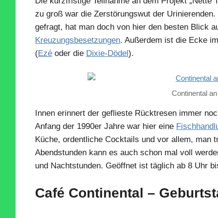
Die kurzfristige Teilnahme an dem Projekt „Nette T
zu groß war die Zerstörungswut der Urinierenden
gefragt, hat man doch von hier den besten Blick a
Kreuzungsbesetzungen
. Außerdem ist die Ecke i
(
Ezé
oder die
Dixie-Dödel
).
Continental an
Innen erinnert der geflieste Rücktresen immer no
Anfang der 1990er Jahre war hier eine
Fischhandl
Küche, ordentliche Cocktails und vor allem, man t
Abendstunden kann es auch schon mal voll werden
und Nachtstunden. Geöffnet ist täglich ab 8 Uhr bi
Café Continental – Geburts