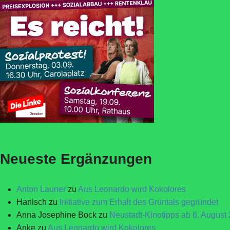
Neueste Ergänzungen
Anton Launer
zu
Aus Leonardo wird Kokolores
Hanisch
zu
Initiative zum Erhalt des Grüntals gegründet
Anna Josephine Bock
zu
Neustadt-Kinotipps ab 6. August
Anke
zu
Aus Leonardo wird Kokolores