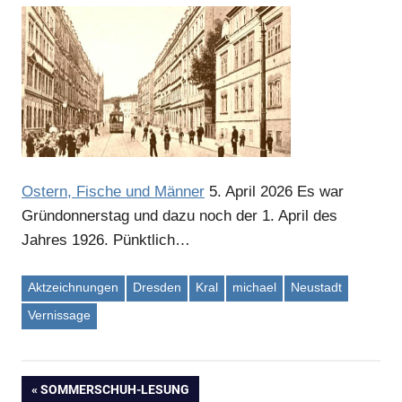
Ostern, Fische und Männer
5. April 2026
Es war
Gründonnerstag und dazu noch der 1. April des
Jahres 1926. Pünktlich…
Aktzeichnungen
Dresden
Kral
michael
Neustadt
Vernissage
VORHERIGER
SOMMERSCHUH-LESUNG