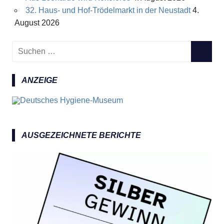
32. Haus- und Hof-Trödelmarkt in der Neustadt
4.
August 2026
S
S
u
U
c
C
ANZEIGE
h
H
e
E
n
N
n
a
AUSGEZEICHNETE BERICHTE
c
h
: