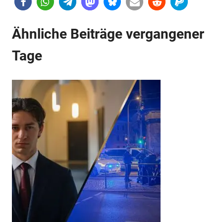
Anzeige
Ähnliche Beiträge vergangener
Anzeige
Tage
Anzeige
Anzeige
Anzeige