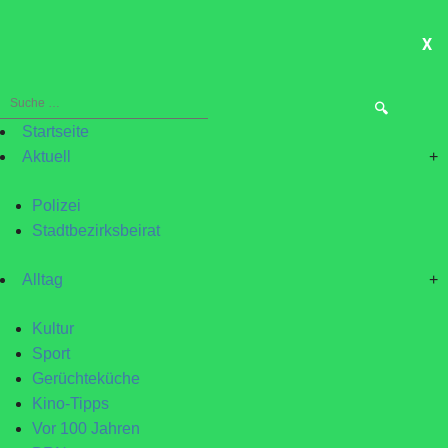
X
ME
Suche
nach:
Startseite
Aktuell
+
Polizei
Stadtbezirksbeirat
Alltag
+
Kultur
Sport
Gerüchteküche
Kino-Tipps
Vor 100 Jahren