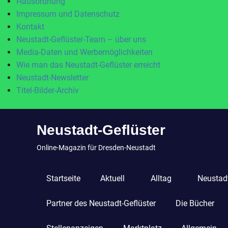
Hausordnung
Impressum und Datenschutz
Kontakt
Neustadt-Geflüster-Team – über uns
Media-Daten und Werbemöglichkeiten
Wie man das Neustadt-Geflüster erreicht
Neustadt-Newsletter
Titel-Bilder-Archiv
Zum
Neustadt-Geflüster
Inhalt
springen
Online-Magazin für Dresden-Neustadt
Startseite
Aktuell
Alltag
Neustadt
Partner des Neustadt-Geflüster
Die Bücher