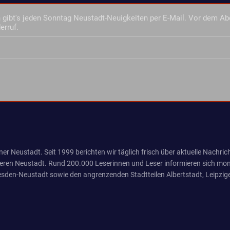
gibt's jeden Sonntag Neustadt-Neuigkeiten per E-Mail. Vor dem Ab
erruf.
er Neustadt. Seit 1999 berichten wir täglich frisch über aktuelle Nachrich
eren Neustadt. Rund 200.000 Leserinnen und Leser informieren sich mona
sden-Neustadt sowie den angrenzenden Stadtteilen Albertstadt, Leipzige