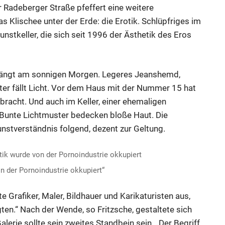
r Radeberger Straße pfeffert eine weitere
Klischee unter der Erde: die Erotik. Schlüpfriges im
unstkeller, die sich seit 1996 der Ästhetik des Eros
pfängt am sonnigen Morgen. Legeres Jeanshemd,
ter fällt Licht. Vor dem Haus mit der Nummer 15 hat
bracht. Und auch im Keller, einer ehemaligen
Bunte Lichtmuster bedecken bloße Haut. Die
stverständnis folgend, dezent zur Geltung.
on der Pornoindustrie okkupiert“
e Grafiker, Maler, Bildhauer und Karikaturisten aus,
en.“ Nach der Wende, so Fritzsche, gestaltete sich
lerie sollte sein zweites Standbein sein. „Der Begriff