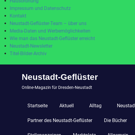
Hausordnung
Impressum und Datenschutz
Kontakt
Neustadt-Geflüster-Team – über uns
Media-Daten und Werbemöglichkeiten
Wie man das Neustadt-Geflüster erreicht
Neustadt-Newsletter
Titel-Bilder-Archiv
Zum
Neustadt-Geflüster
Inhalt
springen
Online-Magazin für Dresden-Neustadt
Startseite
Aktuell
Alltag
Neustadt
Partner des Neustadt-Geflüster
Die Bücher