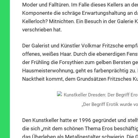
Moder und Falltüren. Im Falle dieses Kellers an de
Komponente die schräge Erwartungshaltung an das 
Kellerloch? Mitnichten. Ein Besuch in der Galerie K
verschrieben hat.
Der Galerist und Künstler Volkmar Fritzsche em
offenes, weißes Haar. Durch die ebenerdigen Fens
der Frühling die Forsythien zum gelben Bersten ge
Hausmeisterwohnung, geht es farbenprächtig zu. 
Nacktheit kommt, dem Grundsätzen Fritzsches Kun
„Der Begriff Erotik wurde v
Den Kunstkeller hatte er 1996 gegründet und stellt
die sich „mit dem schönen Thema Eros beschäftigt
das Überleben als Metallgestalter schwierig. Die Ga