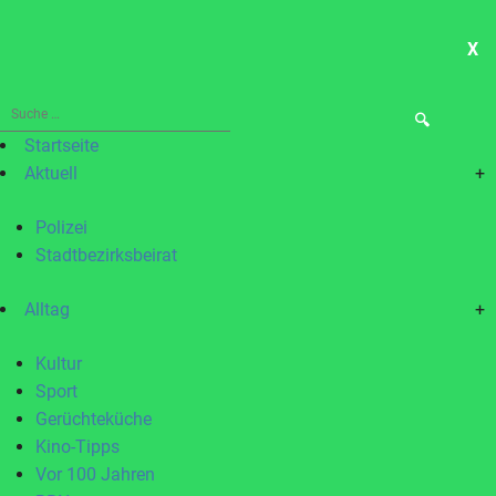
X
ME
Suche
nach:
Startseite
Aktuell
+
Polizei
Stadtbezirksbeirat
Alltag
+
Kultur
Sport
Gerüchteküche
Kino-Tipps
Vor 100 Jahren