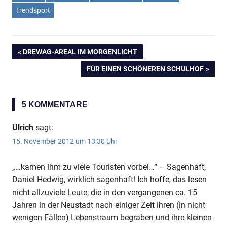
Trendsport
Anzeige
Anzeige
VORHERIGER
DREWAG-AREAL IM MORGENLICHT
Beitragsnavigation
BEITRAG:
NÄCHSTER
FÜR EINEN SCHÖNEREN SCHULHOF
BEITRAG:
5 KOMMENTARE
Ulrich
sagt:
15. November 2012 um 13:30 Uhr
„…kamen ihm zu viele Touristen vorbei…“ – Sagenhaft,
Daniel Hedwig, wirklich sagenhaft! Ich hoffe, das lesen
nicht allzuviele Leute, die in den vergangenen ca. 15
Jahren in der Neustadt nach einiger Zeit ihren (in nicht
wenigen Fällen) Lebenstraum begraben und ihre kleinen