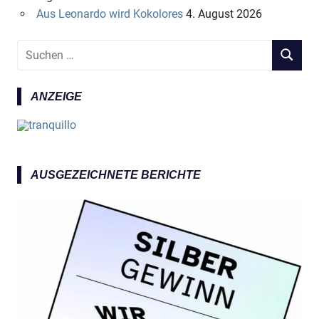
Aus Leonardo wird Kokolores
4. August 2026
S
S
u
U
c
C
ANZEIGE
h
H
e
E
n
N
n
a
AUSGEZEICHNETE BERICHTE
c
h
: