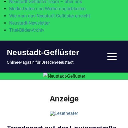
Neustadt-Geflüster-Team – über uns
Media-Daten und Werbemöglichkeiten
Wie man das Neustadt-Geflüster erreicht
Neustadt-Newsletter
Titel-Bilder-Archiv
Zum
Neustadt-Geflüster
Inhalt
springen
MENÜ
Online-Magazin für Dresden-Neustadt
Anzeige