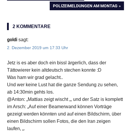
Beitragsnavigation
BEITRAG:
NÄCHSTER
POLIZEIMELDUNGEN AM MONTAG
BEITRAG:
2 KOMMENTARE
goldi
sagt:
2. Dezember 2019 um 17:33 Uhr
Jetz is es aber doch ein bissl ärgerlich, dass der
Tättowierer kein altdeutsch stechen konnte :D
Was ham wir grad gelacht..
Und wer keine Lust hat die ganze Sendung zu sehen,
ab 14:30min gehts los.
@Anton: „Mattias zeigt wischt „, und der Satz is komplett
im Arsch: „Auf einer Beamerwand können Vorträge
gezeigt werden könnten und auf einen Bildschirm, über
einen Bildschirm sollen Fotos, die den Iran zeigen
laufen, „.