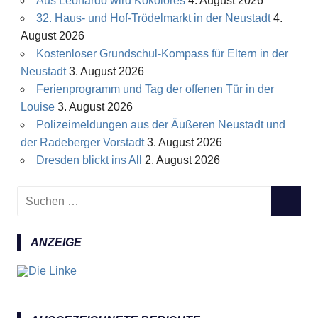
Aus Leonardo wird Kokolores
4. August 2026
32. Haus- und Hof-Trödelmarkt in der Neustadt
4.
August 2026
Kostenloser Grundschul-Kompass für Eltern in der
Neustadt
3. August 2026
Ferienprogramm und Tag der offenen Tür in der
Louise
3. August 2026
Polizeimeldungen aus der Äußeren Neustadt und
der Radeberger Vorstadt
3. August 2026
Dresden blickt ins All
2. August 2026
S
S
u
U
c
C
ANZEIGE
h
H
e
E
n
N
n