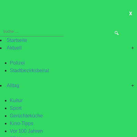
X
ME
Suche
nach:
Startseite
Aktuell
+
Polizei
Stadtbezirksbeirat
Alltag
+
Kultur
Sport
Gerüchteküche
Kino-Tipps
Vor 100 Jahren