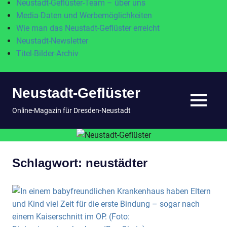
Neustadt-Geflüster-Team – über uns
Media-Daten und Werbemöglichkeiten
Wie man das Neustadt-Geflüster erreicht
Neustadt-Newsletter
Titel-Bilder-Archiv
Zum
Neustadt-Geflüster
Inhalt
springen
MENÜ
Online-Magazin für Dresden-Neustadt
Schlagwort:
neustädter