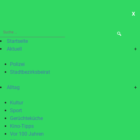
X
ME
Suche
nach:
Startseite
Aktuell
+
Polizei
Stadtbezirksbeirat
Alltag
+
Kultur
Sport
Gerüchteküche
Kino-Tipps
Vor 100 Jahren