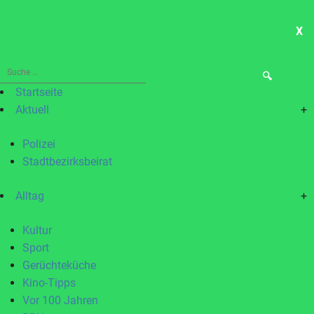
X
ME
Suche
nach:
Startseite
Aktuell
+
Polizei
Stadtbezirksbeirat
Alltag
+
Kultur
Sport
Gerüchteküche
Kino-Tipps
Vor 100 Jahren