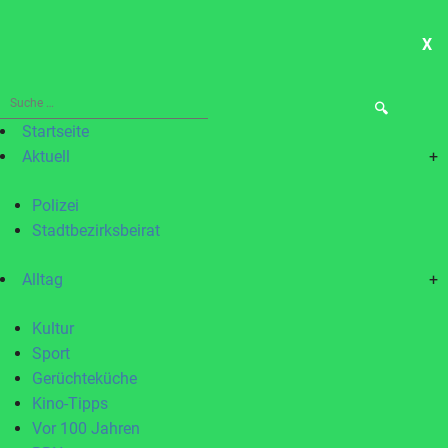
X
ME
Suche
nach:
Startseite
Aktuell
+
Polizei
Stadtbezirksbeirat
Alltag
+
Kultur
Sport
Gerüchteküche
Kino-Tipps
Vor 100 Jahren