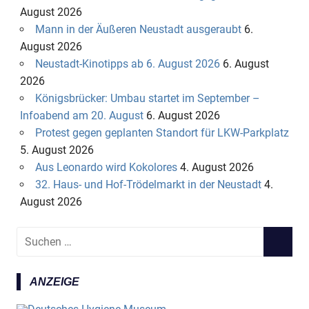
August 2026
Mann in der Äußeren Neustadt ausgeraubt
6.
August 2026
Neustadt-Kinotipps ab 6. August 2026
6. August
2026
Königsbrücker: Umbau startet im September –
Infoabend am 20. August
6. August 2026
Protest gegen geplanten Standort für LKW-Parkplatz
5. August 2026
Aus Leonardo wird Kokolores
4. August 2026
32. Haus- und Hof-Trödelmarkt in der Neustadt
4.
August 2026
S
S
u
U
c
C
ANZEIGE
h
H
e