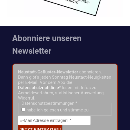
Abonniere unseren
Newsletter
Neustadt-Geflüster-Newsletter
abonnieren.
Dann gibt's jeden Sonntag Neustadt-Neuigkeiten
per E-Mail. Vor dem Abo die
Datenschutzrichtlinie
* lesen mit Infos zu
Anmeldeverfahren, statistischer Auswertung,
Widerruf.
Datenschutzbestimmungen
*
habe ich gelesen und stimme zu