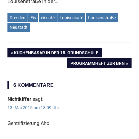
Louisenstraße in der…
Anzeige
Dresden
Eis
eiscafé
Louisencafé
Louisenstraße
Neustadt
VORHERIGER
KUCHENBASAR IN DER 15. GRUNDSCHULE
Beitragsnavigation
BEITRAG:
NÄCHSTER
PROGRAMMHEFT ZUR BRN
BEITRAG:
6 KOMMENTARE
Nichtkiffer
sagt:
13. Mai 2015 um 18:09 Uhr
Anzeige
Gentrifizierung Ahoi