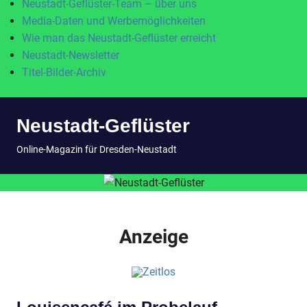
Neustadt-Geflüster-Team – über uns
Media-Daten und Werbemöglichkeiten
Wie man das Neustadt-Geflüster erreicht
Neustadt-Newsletter
Titel-Bilder-Archiv
Zum
Neustadt-Geflüster
Inhalt
springen
MENÜ
Online-Magazin für Dresden-Neustadt
Anzeige