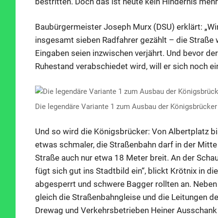
bestritten. Doch das ist heute kein Hindernis mehr
Baubürgermeister Joseph Murx (DSU) erklärt: „Wir
insgesamt sieben Radfahrer gezählt – die Straße w
Eingaben seien inzwischen verjährt. Und bevor de
Ruhestand verabschiedet wird, will er sich noch e
Die legendäre Variante 1 zum Ausbau der Königsbrücker 
Und so wird die Königsbrücker: Von Albertplatz bi
etwas schmaler, die Straßenbahn darf in der Mitte
Straße auch nur etwa 18 Meter breit. An der Scha
fügt sich gut ins Stadtbild ein“, blickt Krötnix in 
abgesperrt und schwere Bagger rollten an. Nebe
gleich die Straßenbahngleise und die Leitungen d
Drewag und Verkehrsbetrieben Heiner Ausschank e