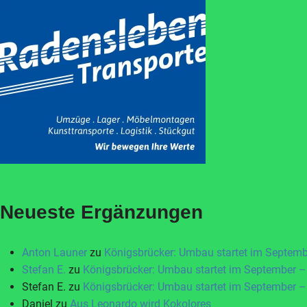
Neueste Ergänzungen
Anton Launer
zu
Königsbrücker: Umbau startet im Septem
Stefan E.
zu
Königsbrücker: Umbau startet im September –
Stefan E.
zu
Königsbrücker: Umbau startet im September –
Daniel
zu
Aus Leonardo wird Kokolores