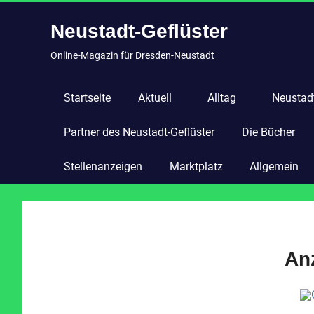
Zum
Neustadt-Geflüster
Inhalt
springen
Online-Magazin für Dresden-Neustadt
Startseite
Aktuell
Alltag
Neustadt
Partner des Neustadt-Geflüster
Die Bücher
Stellenanzeigen
Marktplatz
Allgemein
An