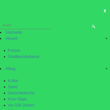
X
ME
Suche
nach:
Startseite
Aktuell
+
Polizei
Stadtbezirksbeirat
Alltag
+
Kultur
Sport
Gerüchteküche
Kino-Tipps
Vor 100 Jahren