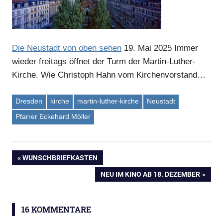
Anzeige
Die Neustadt von oben sehen
19. Mai 2025
Immer
wieder freitags öffnet der Turm der Martin-Luther-
Kirche. Wie Christoph Hahn vom Kirchenvorstand…
Dresden
kirche
martin-luther-kirche
Neustadt
Pfarrer Eckehard Möller
Anzeige
VORHERIGER
WUNSCHBRIEFKASTEN
Beitragsnavigation
BEITRAG:
NÄCHSTER
NEU IM KINO AB 18. DEZEMBER
BEITRAG:
16 KOMMENTARE