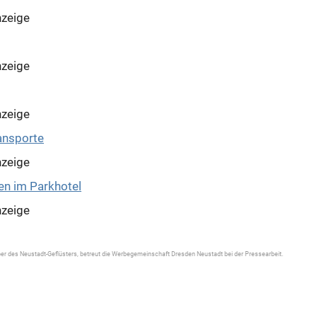
zeige
zeige
zeige
zeige
zeige
er des Neustadt-Geflüsters, betreut die Werbegemeinschaft Dresden Neustadt bei der Pressearbeit.
zeige