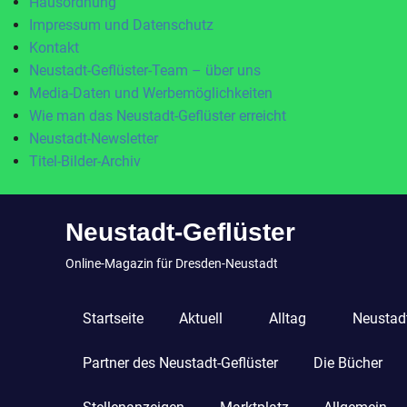
Hausordnung
Impressum und Datenschutz
Kontakt
Neustadt-Geflüster-Team – über uns
Media-Daten und Werbemöglichkeiten
Wie man das Neustadt-Geflüster erreicht
Neustadt-Newsletter
Titel-Bilder-Archiv
Zum
Neustadt-Geflüster
Inhalt
springen
Online-Magazin für Dresden-Neustadt
Startseite
Aktuell
Alltag
Neustadt
Partner des Neustadt-Geflüster
Die Bücher