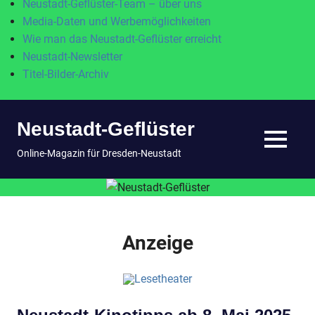
Neustadt-Geflüster-Team – über uns
Media-Daten und Werbemöglichkeiten
Wie man das Neustadt-Geflüster erreicht
Neustadt-Newsletter
Titel-Bilder-Archiv
Zum
Neustadt-Geflüster
Inhalt
springen
MENÜ
Online-Magazin für Dresden-Neustadt
Anzeige