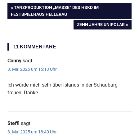
VORHERIGER
TANZPRODUKTION „MASSE“ DES HSKD IM
Beitragsnavigation
FESTSPIELHAUS HELLERAU
BEITRAG:
NÄCHSTER
ZEHN JAHRE UNIPOLAR
BEITRAG:
11 KOMMENTARE
Conny
sagt:
8. Mai 2025 um 15:13 Uhr
Ich würde mich sehr über Islands in der Schauburg
freuen. Danke.
Steffi
sagt:
8. Mai 2025 um 18:40 Uhr