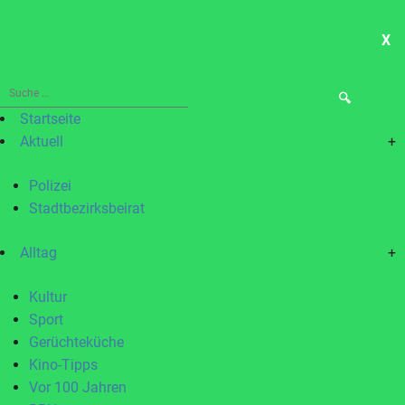
X
ME
Suche
nach:
Startseite
Aktuell
+
Polizei
Stadtbezirksbeirat
Alltag
+
Kultur
Sport
Gerüchteküche
Kino-Tipps
Vor 100 Jahren