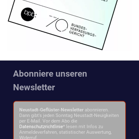
Abonniere unseren
Newsletter
Neustadt-Geflüster-Newsletter
abonnieren.
Dann gibt's jeden Sonntag Neustadt-Neuigkeiten
per E-Mail. Vor dem Abo die
Datenschutzrichtlinie
* lesen mit Infos zu
Anmeldeverfahren, statistischer Auswertung,
Widerruf.