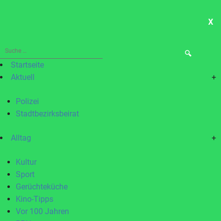
X
ME
Suche
nach:
Startseite
Aktuell
+
Polizei
Stadtbezirksbeirat
Alltag
+
Kultur
Sport
Gerüchteküche
Kino-Tipps
Vor 100 Jahren