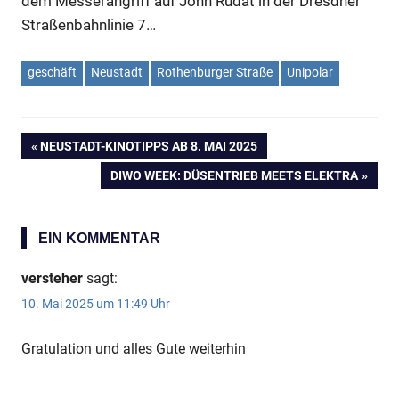
dem Messerangriff auf John Rudat in der Dresdner
Straßenbahnlinie 7…
geschäft
Neustadt
Rothenburger Straße
Unipolar
VORHERIGER
NEUSTADT-KINOTIPPS AB 8. MAI 2025
Beitragsnavigation
BEITRAG:
NÄCHSTER
DIWO WEEK: DÜSENTRIEB MEETS ELEKTRA
BEITRAG:
EIN KOMMENTAR
versteher
sagt:
10. Mai 2025 um 11:49 Uhr
Gratulation und alles Gute weiterhin