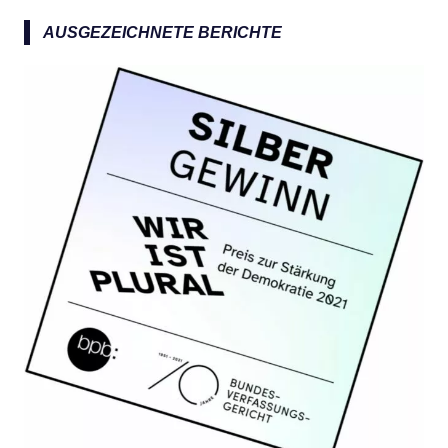
n
a
AUSGEZEICHNETE BERICHTE
c
h
: