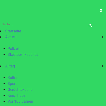
X
ME
Suche
nach:
Startseite
Aktuell
+
Polizei
Stadtbezirksbeirat
Alltag
+
Kultur
Sport
Gerüchteküche
Kino-Tipps
Vor 100 Jahren