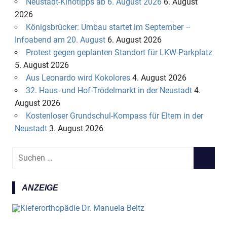
Neustadt-Kinotipps ab 6. August 2026
6. August
2026
Königsbrücker: Umbau startet im September –
Infoabend am 20. August
6. August 2026
Protest gegen geplanten Standort für LKW-Parkplatz
5. August 2026
Aus Leonardo wird Kokolores
4. August 2026
32. Haus- und Hof-Trödelmarkt in der Neustadt
4.
August 2026
Kostenloser Grundschul-Kompass für Eltern in der
Neustadt
3. August 2026
S
S
u
U
c
C
ANZEIGE
h
H
e
E
n
N