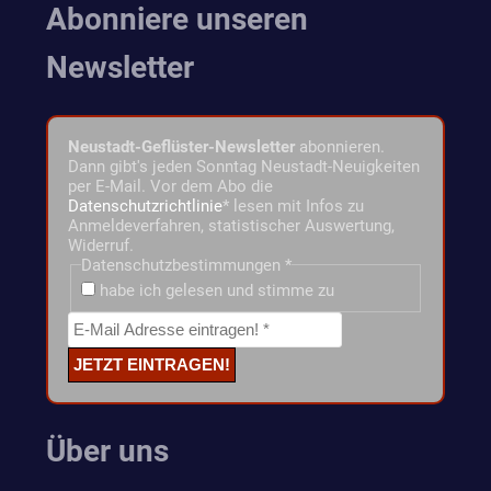
Abonniere unseren
Newsletter
Neustadt-Geflüster-Newsletter
abonnieren.
Dann gibt's jeden Sonntag Neustadt-Neuigkeiten
per E-Mail. Vor dem Abo die
Datenschutzrichtlinie
* lesen mit Infos zu
Anmeldeverfahren, statistischer Auswertung,
Widerruf.
Datenschutzbestimmungen
*
habe ich gelesen und stimme zu
Über uns