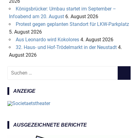
2026
Königsbrücker: Umbau startet im September –
Infoabend am 20. August
6. August 2026
Protest gegen geplanten Standort für LKW-Parkplatz
5. August 2026
Aus Leonardo wird Kokolores
4. August 2026
32. Haus- und Hof-Trödelmarkt in der Neustadt
4.
August 2026
S
S
u
U
c
C
ANZEIGE
h
H
e
E
n
N
n
a
AUSGEZEICHNETE BERICHTE
c