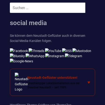
Suchen
SUCHEN
nach:
social media
Sie können dem Neustadt-Geflüster auch in diversen
Social-Media-Kanälen folgen.
Neustadt-Geflüster unterstützen!
♥
Unabhängiger Lokaljournalismus aus der
Dresdner Neustadt – seit 1999.
WordPress-Theme: Gridbox von ThemeZee.