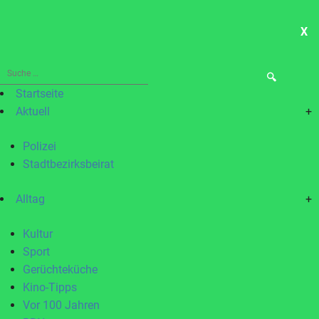
X
ME
Suche
nach:
Startseite
Aktuell
+
Polizei
Stadtbezirksbeirat
Alltag
+
Kultur
Sport
Gerüchteküche
Kino-Tipps
Vor 100 Jahren