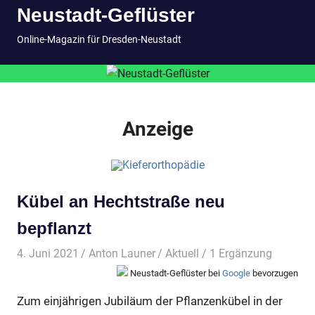
Neustadt-Geflüster
Inhalt
springen
MENÜ
Online-Magazin für Dresden-Neustadt
Anzeige
Kübel an Hechtstraße neu
bepflanzt
4. Juni 2021
Anton Launer
Aktuell
/ 1 Ergänzung
Neustadt-Geflüster bei
Google
bevorzugen
Zum einjährigen Jubiläum der Pflanzenkübel in der