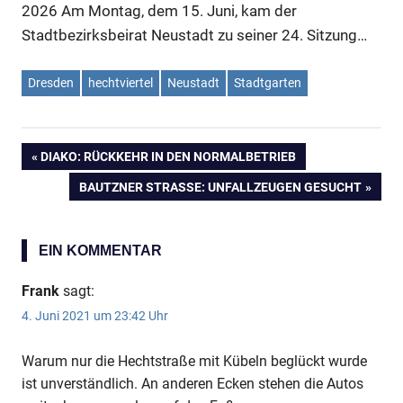
2026
Am Montag, dem 15. Juni, kam der
Stadtbezirksbeirat Neustadt zu seiner 24. Sitzung…
Dresden
hechtviertel
Neustadt
Stadtgarten
VORHERIGER
DIAKO: RÜCKKEHR IN DEN NORMALBETRIEB
Beitragsnavigation
BEITRAG:
NÄCHSTER
BAUTZNER STRASSE: UNFALLZEUGEN GESUCHT
BEITRAG:
EIN KOMMENTAR
Frank
sagt:
4. Juni 2021 um 23:42 Uhr
Warum nur die Hechtstraße mit Kübeln beglückt wurde
ist unverständlich. An anderen Ecken stehen die Autos