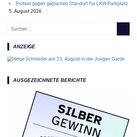
Protest gegen geplanten Standort für LKW-Parkplatz
5. August 2026
S
S
u
U
c
C
ANZEIGE
h
H
e
E
n
N
n
a
AUSGEZEICHNETE BERICHTE
c
h
: