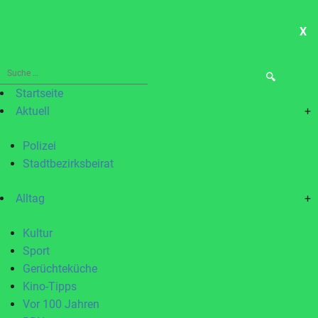
X
ME
Suche
nach:
Startseite
Aktuell
+
Polizei
Stadtbezirksbeirat
Alltag
+
Kultur
Sport
Gerüchteküche
Kino-Tipps
Vor 100 Jahren