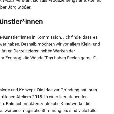
versteht sich als Produzentengalerie: Atelier,
Art-icals
aber Jörg Stößer.
ünstler*innen
Künstler*innen in Kommission. „Ich finde, dass es
wer haben. Deshalb möchten wir vor allem Klein- und
lärt er. Derzeit zieren neben Werken der
dar Ecnarogi die Wände.“Das haben Seelen gemalt“,
alerie und Konzept. Die Idee zur Gründung hat ihren
ffenen Ateliers 2018. In einer leer stehenden
ein. Bald schmückten zahlreiche Kunstwerke die
s war eine magische Stimmung. Es sind viele tolle