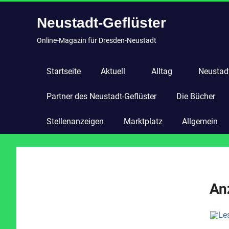
Zum
Neustadt-Geflüster
Inhalt
springen
Online-Magazin für Dresden-Neustadt
Startseite
Aktuell
Alltag
Neustadt
Partner des Neustadt-Geflüster
Die Bücher
Stellenanzeigen
Marktplatz
Allgemein
An