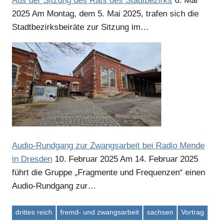
Aus der Sitzung des Rats des Stadtbezirks
6. Mai
2025
Am Montag, dem 5. Mai 2025, trafen sich die
Stadtbezirksbeiräte zur Sitzung im…
Anzeige
Anzeige
Audio-Rundgang zur Zwangsarbeit bei Radio Mende
in Dresden
10. Februar 2025
Am 14. Februar 2025
führt die Gruppe „Fragmente und Frequenzen“ einen
Audio-Rundgang zur…
drittes reich
fremd- und zwangsarbeit
sachsen
Vortrag