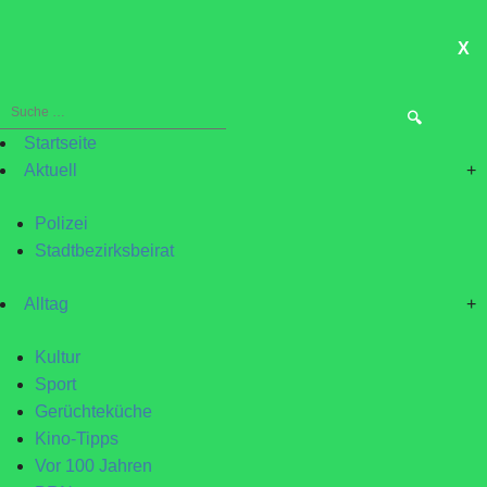
X
ME
Suche
nach:
Startseite
Aktuell
+
Polizei
Stadtbezirksbeirat
Alltag
+
Kultur
Sport
Gerüchteküche
Kino-Tipps
Vor 100 Jahren