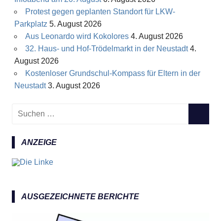
Protest gegen geplanten Standort für LKW-
Parkplatz
5. August 2026
Aus Leonardo wird Kokolores
4. August 2026
32. Haus- und Hof-Trödelmarkt in der Neustadt
4.
August 2026
Kostenloser Grundschul-Kompass für Eltern in der
Neustadt
3. August 2026
S
S
u
U
c
C
ANZEIGE
h
H
e
E
n
N
n
a
AUSGEZEICHNETE BERICHTE
c
h