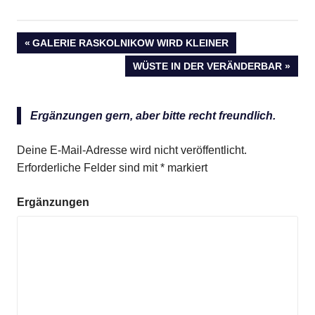
Anzeige
VORHERIGER
GALERIE RASKOLNIKOW WIRD KLEINER
Beitragsnavigation
BEITRAG:
NÄCHSTER
WÜSTE IN DER VERÄNDERBAR
BEITRAG:
Ergänzungen gern, aber bitte recht freundlich.
Deine E-Mail-Adresse wird nicht veröffentlicht.
Erforderliche Felder sind mit
*
markiert
Ergänzungen
Anzeige