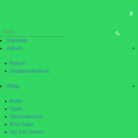
X
ME
Suche
nach:
Startseite
Aktuell
+
Polizei
Stadtbezirksbeirat
Alltag
+
Kultur
Sport
Gerüchteküche
Kino-Tipps
Vor 100 Jahren