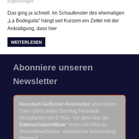
Ergänzungen
Das ging ja schnell. Im Schaufenster des ehemaligen
„La Bodeguita“ hängt seit Kurzem ein Zettel mit der
Anküdigung, dass hier
WEITERLESEN
Abonniere unseren
Newsletter
Neustadt-Geflüster-Newsletter
abonnieren.
Dann gibt's jeden Sonntag Neustadt-
Neuigkeiten per E-Mail. Vor dem Abo die
Datenschutzrichtlinie
* lesen mit Infos zu
Anmeldeverfahren, statistischer Auswertung,
Widerruf.