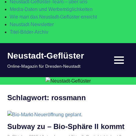
Neustadt-Geflüster-Team – über uns
Media-Daten und Werbemöglichkeiten
Wie man das Neustadt-Geflüster erreicht
Neustadt-Newsletter
Titel-Bilder-Archiv
Zum
Neustadt-Geflüster
Inhalt
springen
MENÜ
Online-Magazin für Dresden-Neustadt
Schlagwort:
rossmann
Subway zu – Bio-Sphäre II kommt