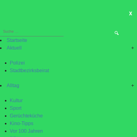
X
ME
Suche
nach:
Startseite
Aktuell
+
Polizei
Stadtbezirksbeirat
Alltag
+
Kultur
Sport
Gerüchteküche
Kino-Tipps
Vor 100 Jahren