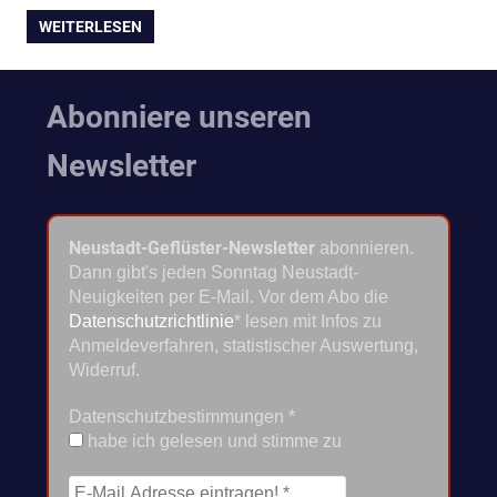
WEITERLESEN
Abonniere unseren
Newsletter
Neustadt-Geflüster-Newsletter
abonnieren.
Dann gibt's jeden Sonntag Neustadt-
Neuigkeiten per E-Mail. Vor dem Abo die
Datenschutzrichtlinie
* lesen mit Infos zu
Anmeldeverfahren, statistischer Auswertung,
Widerruf.
Datenschutzbestimmungen
*
habe ich gelesen und stimme zu