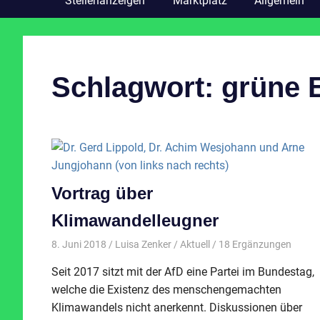
Stellenanzeigen
Marktplatz
Allgemein
Schlagwort:
grüne 
Vortrag über
Klimawandelleugner
8. Juni 2018
Luisa Zenker
Aktuell
/ 18 Ergänzungen
Seit 2017 sitzt mit der AfD eine Partei im Bundestag,
welche die Existenz des menschengemachten
Klimawandels nicht anerkennt. Diskussionen über