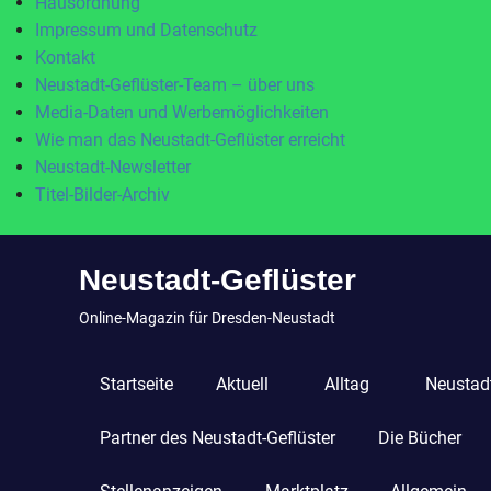
Hausordnung
Impressum und Datenschutz
Kontakt
Neustadt-Geflüster-Team – über uns
Media-Daten und Werbemöglichkeiten
Wie man das Neustadt-Geflüster erreicht
Neustadt-Newsletter
Titel-Bilder-Archiv
Zum
Neustadt-Geflüster
Inhalt
springen
Online-Magazin für Dresden-Neustadt
Startseite
Aktuell
Alltag
Neustadt
Partner des Neustadt-Geflüster
Die Bücher