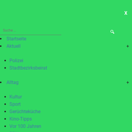
X
ME
Suche
nach:
Startseite
Aktuell
+
Polizei
Stadtbezirksbeirat
Alltag
+
Kultur
Sport
Gerüchteküche
Kino-Tipps
Vor 100 Jahren