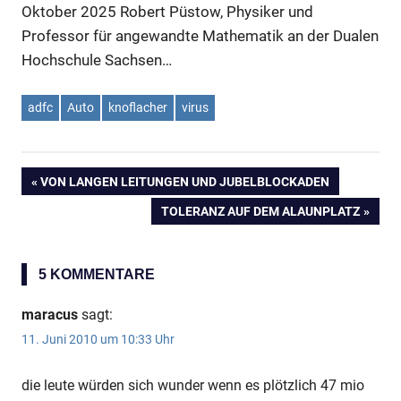
Oktober 2025
Robert Püstow, Physiker und
Professor für angewandte Mathematik an der Dualen
Hochschule Sachsen…
adfc
Auto
knoflacher
virus
VORHERIGER
VON LANGEN LEITUNGEN UND JUBELBLOCKADEN
Beitragsnavigation
BEITRAG:
NÄCHSTER
TOLERANZ AUF DEM ALAUNPLATZ
BEITRAG:
5 KOMMENTARE
maracus
sagt:
11. Juni 2010 um 10:33 Uhr
die leute würden sich wunder wenn es plötzlich 47 mio