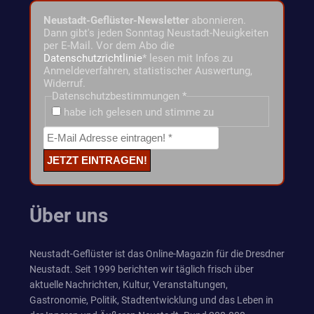
Neustadt-Geflüster-Newsletter
abonnieren.
Dann gibt's jeden Sonntag Neustadt-Neuigkeiten
per E-Mail. Vor dem Abo die
Datenschutzrichtlinie
* lesen mit Infos zu
Anmeldeverfahren, statistischer Auswertung,
Widerruf.
Datenschutzbestimmungen
*
habe ich gelesen und stimme zu
Über uns
Neustadt-Geflüster ist das Online-Magazin für die Dresdner
Neustadt. Seit 1999 berichten wir täglich frisch über
aktuelle Nachrichten, Kultur, Veranstaltungen,
Gastronomie, Politik, Stadtentwicklung und das Leben in