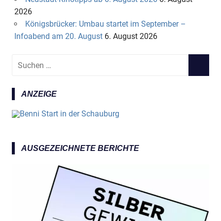
2026
Königsbrücker: Umbau startet im September –
Infoabend am 20. August
6. August 2026
S
S
u
U
c
C
ANZEIGE
h
H
e
E
n
N
n
a
AUSGEZEICHNETE BERICHTE
c
h
: