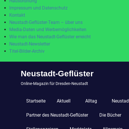
Hausordnung
Impressum und Datenschutz
Kontakt
Neustadt-Geflüster-Team – über uns
Media-Daten und Werbemöglichkeiten
Wie man das Neustadt-Geflüster erreicht
Neustadt-Newsletter
Titel-Bilder-Archiv
Zum
Neustadt-Geflüster
Inhalt
springen
Online-Magazin für Dresden-Neustadt
Startseite
Aktuell
Alltag
Neustadt
Partner des Neustadt-Geflüster
Die Bücher