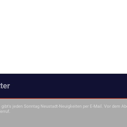
ter
gibt's jeden Sonntag Neustadt-Neuigkeiten per E-Mail. Vor dem Ab
erruf.