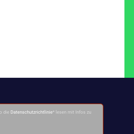
o die
Datenschutzrichtlinie
* lesen mit Infos zu