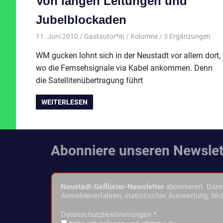
Von langen Leitungen und
Jubelblockaden
11. Juni 2010
Gastautor*in
Kolumne
/ 3 Ergänzungen
WM gucken lohnt sich in der Neustadt vor allem dort,
wo die Fernsehsignale via Kabel ankommen. Denn
die Satellitenübertragung führt
WEITERLESEN
Abonniere unseren Newslet
Neustadt-Geflüster-Newsletter
abonnieren. Dann 
Anmeldeverfahren, statistischer Auswertung, Wid
Datenschutzbestimmungen
*