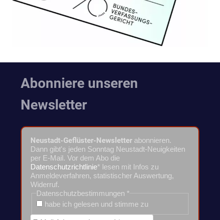
Abonniere unseren
Newsletter
Neustadt-Geflüster-Newsletter
abonnieren.
Dann gibt's jeden Sonntag Neustadt-Neuigkeiten
per E-Mail. Vor dem Abo die
Datenschutzrichtlinie
* lesen mit Infos zu
Anmeldeverfahren, statistischer Auswertung,
Widerruf.
Datenschutzbestimmungen
*
habe ich gelesen und stimme zu