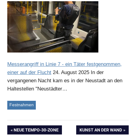
Anzeige
Messerangriff in Linie 7 - ein Täter festgenommen,
einer auf der Flucht
24. August 2025
In der
vergangenen Nacht kam es in der Neustadt an den
Haltestellen "Neustädter…
Anzeige
Festnahmen
Anzeige
VORHERIGER
NEUE TEMPO-30-ZONE
NÄCHSTER
KUNST AN DER WAND