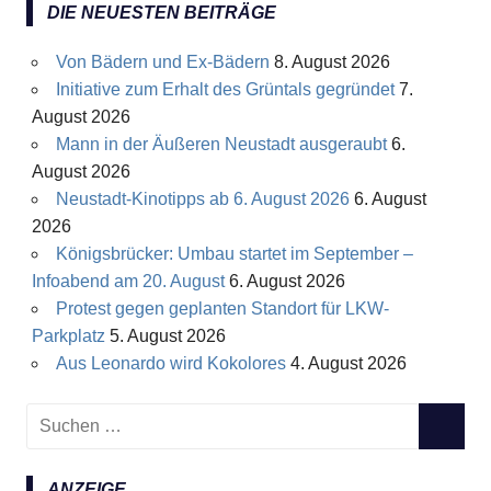
DIE NEUESTEN BEITRÄGE
Von Bädern und Ex-Bädern
8. August 2026
Initiative zum Erhalt des Grüntals gegründet
7.
August 2026
Mann in der Äußeren Neustadt ausgeraubt
6.
August 2026
Neustadt-Kinotipps ab 6. August 2026
6. August
2026
Königsbrücker: Umbau startet im September –
Infoabend am 20. August
6. August 2026
Protest gegen geplanten Standort für LKW-
Parkplatz
5. August 2026
Aus Leonardo wird Kokolores
4. August 2026
S
S
u
U
c
C
ANZEIGE