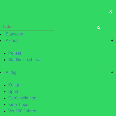
X
ME
Suche
nach:
Startseite
Aktuell
+
Polizei
Stadtbezirksbeirat
Alltag
+
Kultur
Sport
Gerüchteküche
Kino-Tipps
Vor 100 Jahren