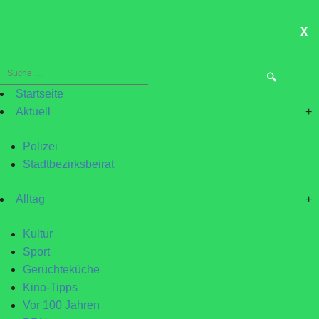
X
ME
Suche
nach:
Startseite
Aktuell
+
Polizei
Stadtbezirksbeirat
Alltag
+
Kultur
Sport
Gerüchteküche
Kino-Tipps
Vor 100 Jahren