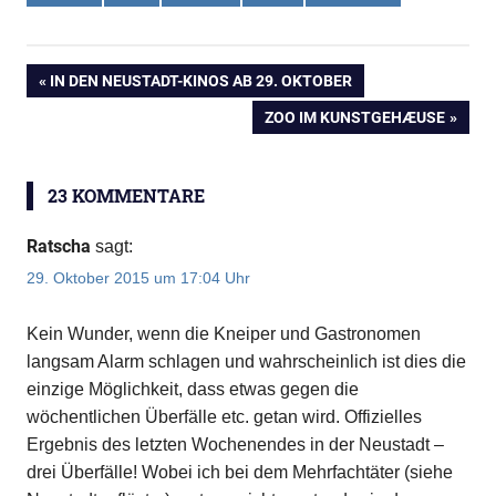
Anzeige
VORHERIGER
IN DEN NEUSTADT-KINOS AB 29. OKTOBER
Beitragsnavigation
BEITRAG:
NÄCHSTER
ZOO IM KUNSTGEHÆUSE
BEITRAG:
23 KOMMENTARE
Ratscha
sagt:
29. Oktober 2015 um 17:04 Uhr
Kein Wunder, wenn die Kneiper und Gastronomen
langsam Alarm schlagen und wahrscheinlich ist dies die
einzige Möglichkeit, dass etwas gegen die
wöchentlichen Überfälle etc. getan wird. Offizielles
Ergebnis des letzten Wochenendes in der Neustadt –
drei Überfälle! Wobei ich bei dem Mehrfachtäter (siehe