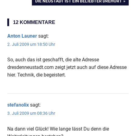
NÄCHSTER
DIE NEUSTADT IST EIN BELIEBTER DREHORT
BEITRAG:
12 KOMMENTARE
Anton Launer
sagt:
2. Juli 2009 um 18:50 Uhr
So, auch das ist geschafft, die alte Adresse
dresdenneustadt.com zeigt jetzt auch auf diese Adresse
hier. Technik, die begeistert.
stefanolix
sagt:
3. Juli 2009 um 08:36 Uhr
Na dann viel Glück! Wie lange lässt Du denn die