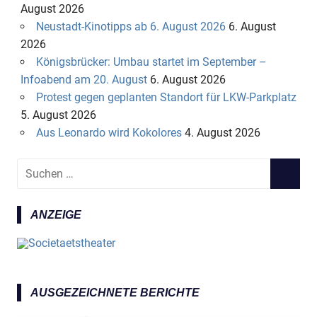
August 2026
Neustadt-Kinotipps ab 6. August 2026
6. August
2026
Königsbrücker: Umbau startet im September –
Infoabend am 20. August
6. August 2026
Protest gegen geplanten Standort für LKW-Parkplatz
5. August 2026
Aus Leonardo wird Kokolores
4. August 2026
S
S
u
U
c
C
ANZEIGE
h
H
e
E
n
N
n
a
AUSGEZEICHNETE BERICHTE
c