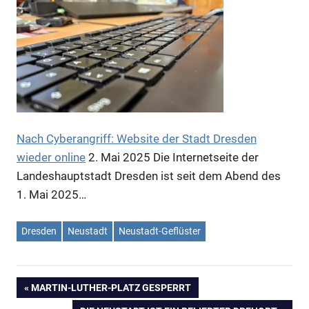
Anzeige
Nach Cyberangriff: Website der Stadt Dresden
wieder online
2. Mai 2025
Die Internetseite der
Landeshauptstadt Dresden ist seit dem Abend des
Anzeige
1. Mai 2025…
Dresden
Neustadt
Neustadt-Geflüster
VORHERIGER
MARTIN-LUTHER-PLATZ GESPERRT
Beitragsnavigation
BEITRAG: