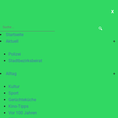
X
ME
Suche
nach:
Startseite
Aktuell
+
Polizei
Stadtbezirksbeirat
Alltag
+
Kultur
Sport
Gerüchteküche
Kino-Tipps
Vor 100 Jahren